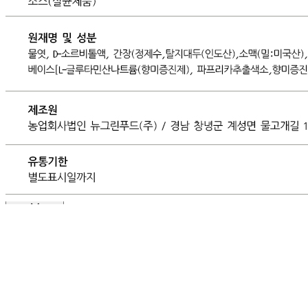
... 🛒 🛒 🛒
🥇
머스타드.칠리.데리야끼 BEST
더보기
판매자 정보
판매자 상호
(주)달인식자재
사업장 소재지
인천 부평구 영성동로 36-27 (삼산동) 달인식자재마트
연락처
032-715-7090