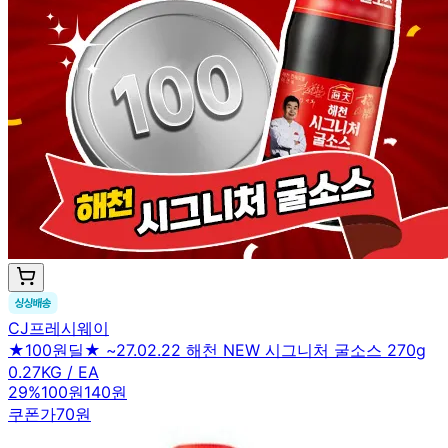
CJ프레시웨이
★100원딜★ ~27.02.22 해천 NEW 시그니처 굴소스 270g
0.27KG / EA
29
%
100원
140원
쿠폰가
70원