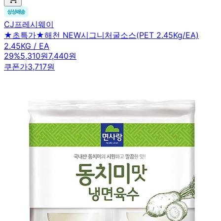
CJ프레시웨이
★초특가★해천 NEW시그니처굴소스(PET 2.45Kg/EA)
2.45KG / EA
29
%
5,310원
7,440원
쿠폰가
3,717원