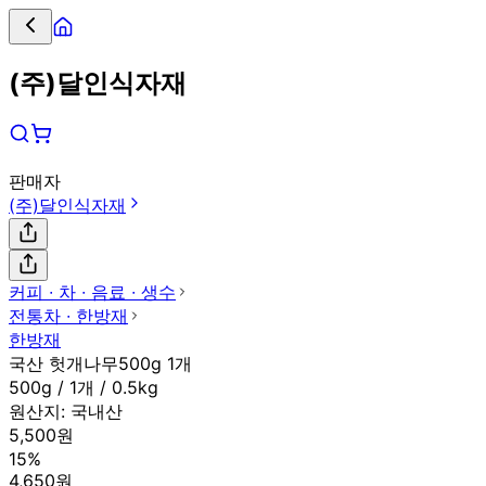
(주)달인식자재
판매자
(주)달인식자재
커피 ∙ 차 ∙ 음료 ∙ 생수
전통차 ∙ 한방재
한방재
국산 헛개나무500g 1개
500g / 1개 / 0.5kg
원산지:
국내산
5,500원
15%
4,650원