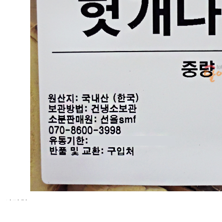
... 🛒 🛒 🛒
🥇
전통차.한방재 BEST
더보기
판매자 정보
판매자 상호
(주)달인식자재
사업장 소재지
인천 부평구 영성동로 36-27 (삼산동) 달인식자재마트
연락처
032-715-7090