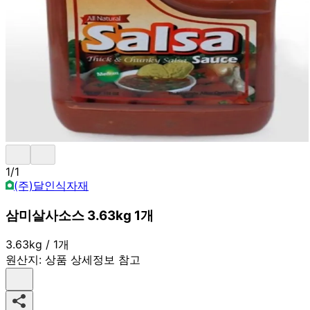
1
/
1
(주)달인식자재
삼미살사소스 3.63kg 1개
3.63kg / 1개
원산지:
상품 상세정보 참고