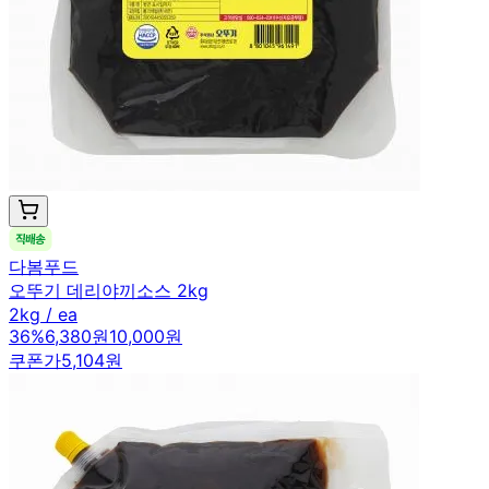
다봄푸드
오뚜기 데리야끼소스 2kg
2kg / ea
36
%
6,380원
10,000원
쿠폰가
5,104원