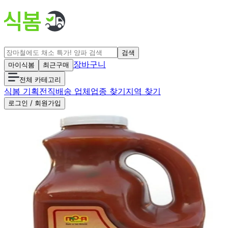
검색
장바구니
마이식봄
최근구매
전체 카테고리
식봄 기획전
직배송 업체
업종 찾기
지역 찾기
로그인 / 회원가입