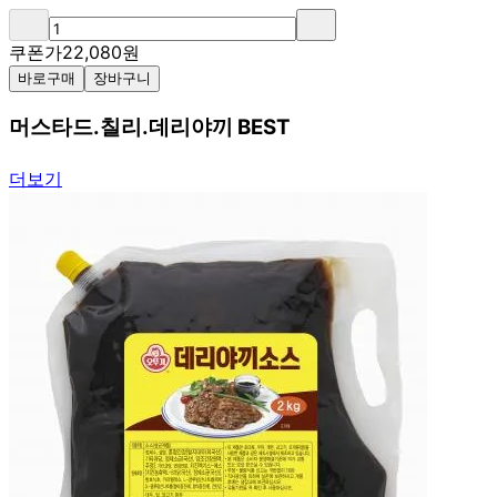
쿠폰가
22,080
원
바로구매
장바구니
머스타드.칠리.데리야끼 BEST
더보기