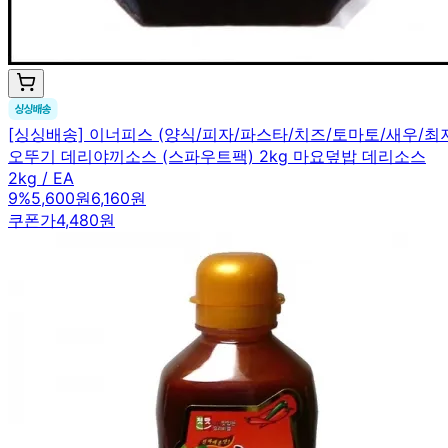
[싱싱배송] 이너피스 (양식/피자/파스타/치즈/토마토/새우/
오뚜기 데리야끼소스 (스파우트팩) 2kg 마요덮밥 데리소스
2kg / EA
9
%
5,600원
6,160원
쿠폰가
4,480원