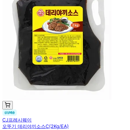
CJ프레시웨이
오뚜기 데리야끼소스C(2Kg/EA)