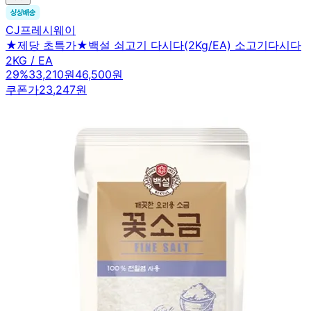
CJ프레시웨이
★제당 초특가★백설 쇠고기 다시다(2Kg/EA) 소고기다시다
2KG / EA
29
%
33,210원
46,500원
쿠폰가
23,247원