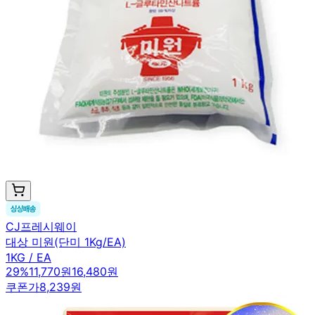
CJ프레시웨이
대상 미원(단미 1Kg/EA)
1KG / EA
29
%
11,770원
16,480원
쿠폰가
8,239원