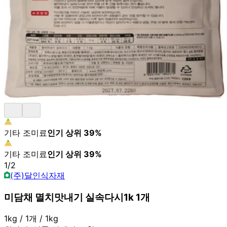
기타 조미료
인기 상위
39
%
기타 조미료
인기 상위
39
%
1
/
2
(주)달인식자재
미담채 멸치맛내기 실속다시1k 1개
1kg / 1개 / 1kg