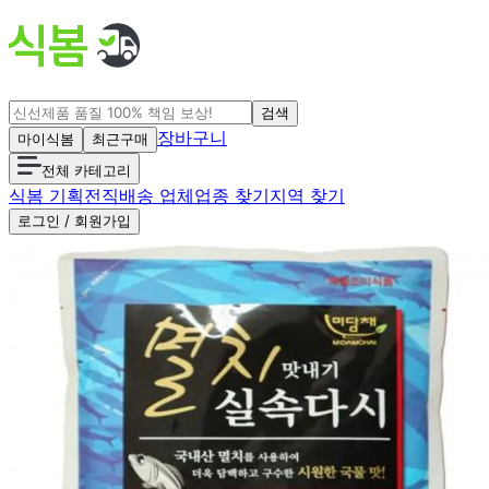
검색
장바구니
마이식봄
최근구매
전체 카테고리
식봄 기획전
직배송 업체
업종 찾기
지역 찾기
로그인 / 회원가입