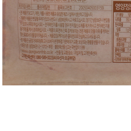
... 🛒 🛒 🛒
🥇
햄.소시지.어묵.맛살 BEST
더보기
판매자 정보
판매자 상호
(주)달인식자재
사업장 소재지
인천 부평구 영성동로 36-27 (삼산동) 달인식자재마트