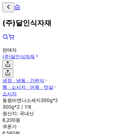
(주)달인식자재
판매자
(주)달인식자재
냉장 ∙ 냉동 ∙ 간편식
햄 ∙ 소시지 ∙ 어묵 ∙ 맛살
소시지
동원비엔나소세지300g*2
300g*2 / 1개
원산지:
국내산
8,200원
쿠폰가
6,560원