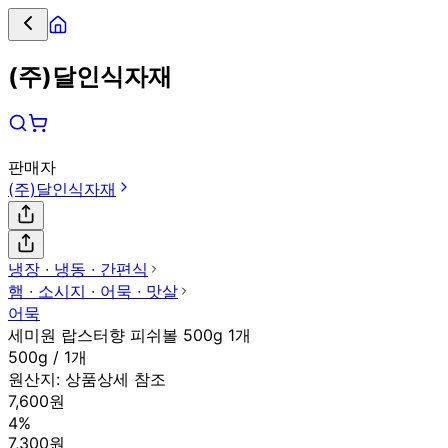
(주)달인식자재
판매자
(주)달인식자재
냉장 ∙ 냉동 ∙ 간편식
햄 ∙ 소시지 ∙ 어묵 ∙ 맛살
어묵
세미원 랍스터향 피쉬볼 500g 1개
500g / 1개
원산지:
상품상세 참조
7,600원
4%
7,300원