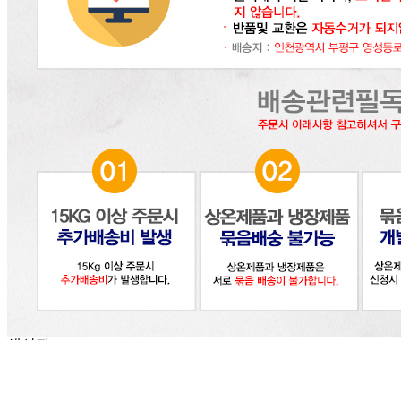
판매자 상호
(주)달인식자재
사업장 소재지
인천 부평구 영성동로 36-27 (삼산동) 달인식자재마트
연락처
032-715-7090
사업자
등록번호
122-86-30225
통신판매
신고번호
제2018-인천부평-0185호
상품 고시 정보
식품의 유형
어묵
생산자
세미원
소재지