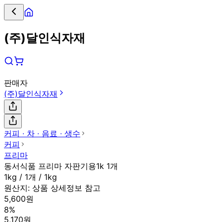
(주)달인식자재
판매자
(주)달인식자재
커피 ∙ 차 ∙ 음료 ∙ 생수
커피
프리마
동서식품 프리마 자판기용1k 1개
1kg / 1개 / 1kg
원산지:
상품 상세정보 참고
5,600원
8%
5,170원