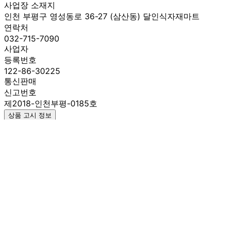
사업장 소재지
인천 부평구 영성동로 36-27 (삼산동) 달인식자재마트
연락처
032-715-7090
사업자
등록번호
122-86-30225
통신판매
신고번호
제2018-인천부평-0185호
상품 고시 정보
식품의 유형
상품상세 참조
생산자
상품상세 참조
소재지
상품상세 참조
제조연월일
최신상품