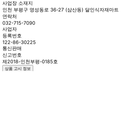
사업장 소재지
인천 부평구 영성동로 36-27 (삼산동) 달인식자재마트
연락처
032-715-7090
사업자
등록번호
122-86-30225
통신판매
신고번호
제2018-인천부평-0185호
상품 고시 정보
식품의 유형
상품상세 참조
생산자
상품상세 참조
소재지
상품상세 참조
제조연월일
최신상품