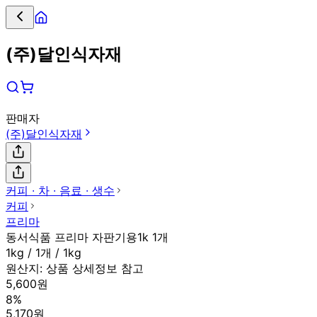
(주)달인식자재
판매자
(주)달인식자재
커피 ∙ 차 ∙ 음료 ∙ 생수
커피
프리마
동서식품 프리마 자판기용1k 1개
1kg / 1개 / 1kg
원산지:
상품 상세정보 참고
5,600원
8%
5,170원