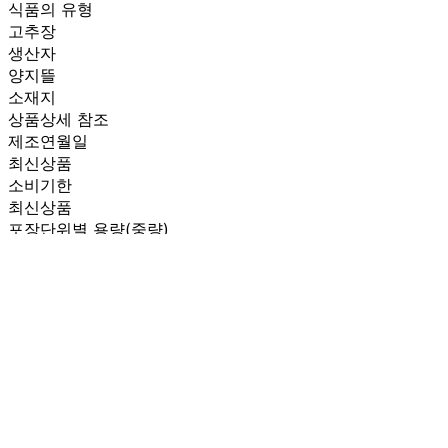
식품의 유형
고추장
생산자
양지뜰
소재지
상품상세 참조
제조연월일
최신상품
소비기한
최신상품
포장단위별 용량(중량)
17k
포장단위별 수량
1개
원재료명 및 함량
상품상세 참조
영양성분
상품상세 참조
유전자변형식품에 해당하는 경우의 표시
해당사항 없음
수입식품 여부