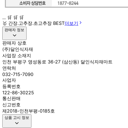
... 🛒 🛒 🛒
🥇
간장.고추장.초고추장 BEST
더보기
판매자 정보
판매자 상호
(주)달인식자재
사업장 소재지
인천 부평구 영성동로 36-27 (삼산동) 달인식자재마트
연락처
032-715-7090
사업자
등록번호
122-86-30225
통신판매
신고번호
제2018-인천부평-0185호
상품 고시 정보