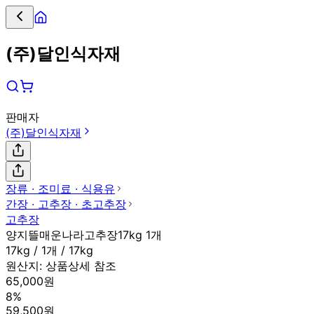
(주)달인식자재
판매자
(주)달인식자재
장류 ∙ 조미료 ∙ 식용유
간장 ∙ 고추장 ∙ 초고추장
고추장
양지뜰매운나라고추장17kg 1개
17kg / 1개 / 17kg
원산지:
상품상세 참조
65,000원
8%
59,500원