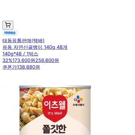
태동유통판매(택배)
유동 자연산골뱅이 140g 48개
140g*48 / 1박스
32
%
173,600원
256,800원
쿠폰가
138,880원