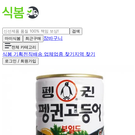
검색
장바구니
마이식봄
최근구매
전체 카테고리
식봄 기획전
직배송 업체
업종 찾기
지역 찾기
로그인 / 회원가입