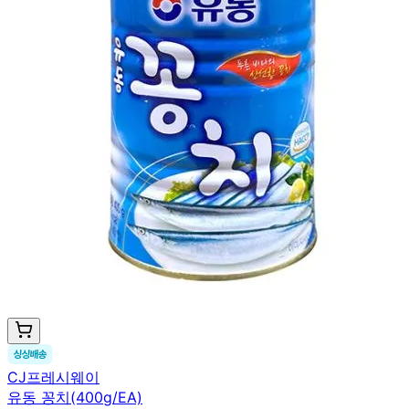
CJ프레시웨이
유동 꽁치(400g/EA)