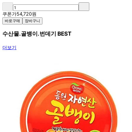
쿠폰가
54,720
원
바로구매
장바구니
수산물.골뱅이.번데기 BEST
더보기