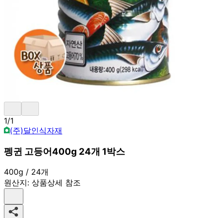
1
/
1
(주)달인식자재
펭귄 고등어400g 24개 1박스
400g / 24개
원산지:
상품상세 참조