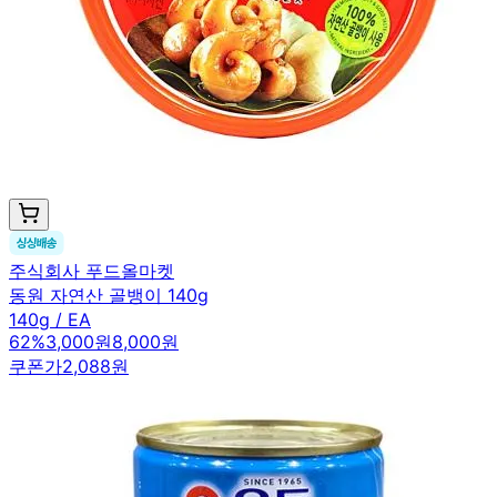
주식회사 푸드올마켓
동원 자연산 골뱅이 140g
140g / EA
62
%
3,000원
8,000원
쿠폰가
2,088원