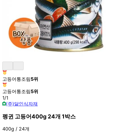
고등어통조림
5
위
고등어통조림
5
위
1
/
1
(주)달인식자재
펭귄 고등어400g 24개 1박스
400g / 24개