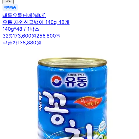
태동유통판매(택배)
유동 자연산골뱅이 140g 48개
140g*48 / 1박스
32
%
173,600원
256,800원
쿠폰가
138,880원