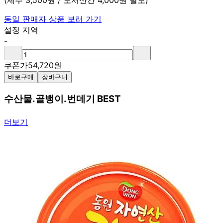
(제주 3,500원 / 도서산간 4,000원 별도)
동일 판매자 상품 보러 가기
설정 지역
-
쿠폰가
54,720
원
바로구매
장바구니
수산물.골뱅이.번데기 BEST
더보기