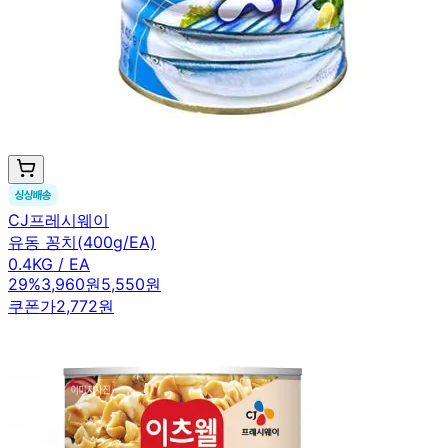
CJ프레시웨이
유동 꽁치(400g/EA)
0.4KG / EA
29
%
3,960원
5,550원
쿠폰가
2,772원