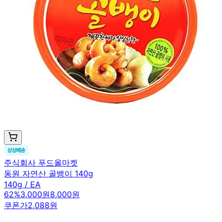
주식회사 푸드올마켓
동원 자연산 골뱅이 140g
140g / EA
62
%
3,000원
8,000원
쿠폰가
2,088원