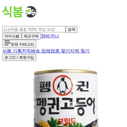
검색
장바구니
마이식봄
최근구매
전체 카테고리
식봄 기획전
직배송 업체
업종 찾기
지역 찾기
로그인 / 회원가입