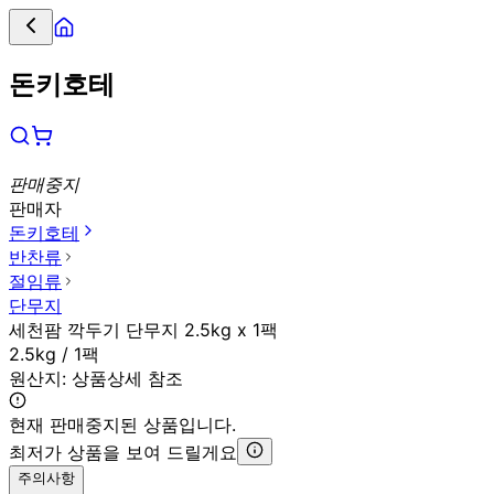
돈키호테
판매중지
판매자
돈키호테
반찬류
절임류
단무지
세천팜 깍두기 단무지 2.5kg x 1팩
2.5kg / 1팩
원산지:
상품상세 참조
현재 판매중지된 상품입니다.
최저가 상품을 보여 드릴게요
주의사항