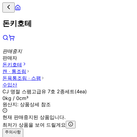
돈키호테
판매중지
판매자
돈키호테
캔 ∙ 통조림
돈육통조림 ∙ 스팸
수입산
CJ 명절 스팸고급유 7호 2종세트(4ea)
0kg / 0cm³
원산지:
상품상세 참조
현재 판매중지된 상품입니다.
최저가 상품을 보여 드릴게요
주의사항