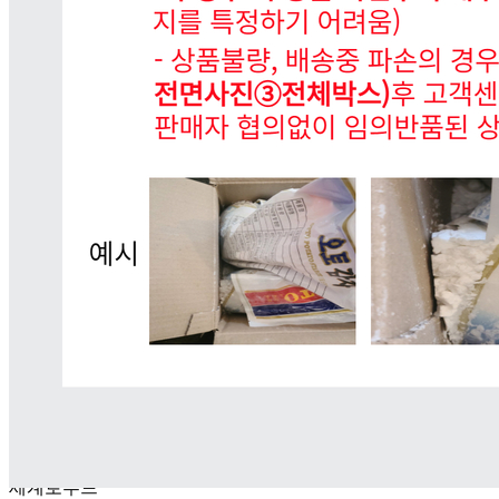
... 🛒 🛒 🛒
🥇
지퍼백.랩.호일.비닐장갑 BEST
더보기
판매자 정보
판매자 상호
세계로푸드