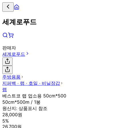
세계로푸드
판매자
세계로푸드
주방용품
지퍼백 ∙ 랩 ∙ 호일 ∙ 비닐장갑
랩
베스트코 랩 업소용 50cm*500
50cm*500m / 1봉
원산지:
상품표시 참조
28,000원
5%
26,700원