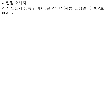
사업장 소재지
경기 안산시 상록구 이화3길 22-12 (사동, 신성빌라) 302호
연락처
010-4953-2691
사업자
등록번호
585-22-00328
통신판매
신고번호
2021-경기안산-1184
상품 고시 정보
포장단위별 용량(중량)
상품표시 참조
포장단위별 수량
상품표시 참조
포장단위별 크기
상품표시 참조
제조연월일(포장일 또는 생산연도)
상품표시 참조