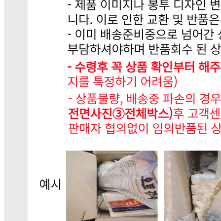
... 🛒 🛒 🛒