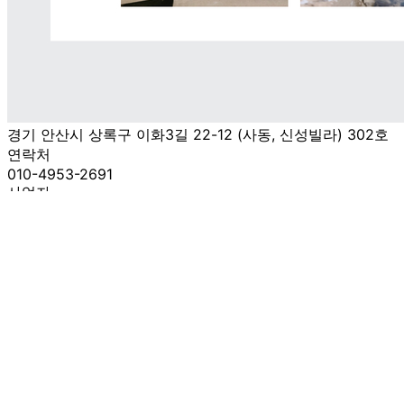
🥇
즉석밥.카레.짜장.스프 BEST
더보기
판매자 정보
판매자 상호
세계로푸드
사업장 소재지
경기 안산시 상록구 이화3길 22-12 (사동, 신성빌라) 302호
연락처
010-4953-2691
사업자
등록번호
585-22-00328
통신판매
신고번호
2021-경기안산-1184
상품 고시 정보
포장단위별 용량(중량)
상품표시 참조
포장단위별 수량