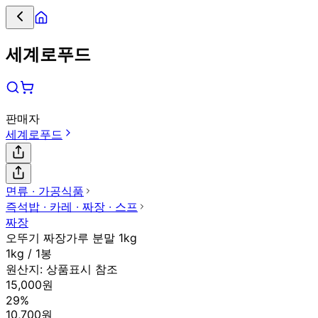
세계로푸드
판매자
세계로푸드
면류 ∙ 가공식품
즉석밥 ∙ 카레 ∙ 짜장 ∙ 스프
짜장
오뚜기 짜장가루 분말 1kg
1kg / 1봉
원산지:
상품표시 참조
15,000원
29%
10,700원