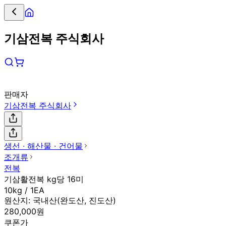
기삼전복 주식회사
판매자
기삼전복 주식회사
생선 ∙ 해산물 ∙ 건어물
조개류
전복
기삼활전복 kg당 16미
10kg / 1EA
원산지:
국내산(완도산, 진도산)
280,000원
쿠폰가