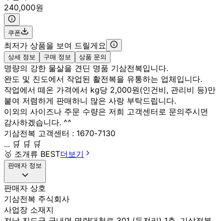
240,000원
쿠폰
최저가 상품을 보여 드릴게요
상세 정보
구매 정보
상품 문의
명량의 강한 물살을 견딘 명품 기삼전복입니다.
완도 및 진도에서 작업된 활전복을 유통하는 업체입니다.
작업에서 떼온 가격에서 kg당 2,000원(인건비, 관리비 등)만
붙여 저렴하게 판매하니 많은 사랑 부탁드립니다.
이외의 사이즈나 주문 수량은 저희 고객센터로 문의주시면
감사하겠습니다. ^^
기삼전복 고객센터 : 1670-7130
... 🛒 🛒 🛒
🥇
조개류 BEST
더보기
판매자 정보
판매자 상호
기삼전복 주식회사
사업장 소재지
전남 진도군 군내면 명량대첩로 301 (둔전리) 1층, 기삼전복