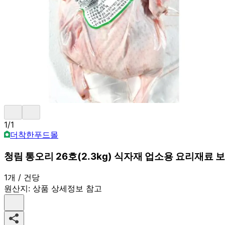
1
/
1
더착한푸드몰
청림 통오리 26호(2.3kg) 식자재 업소용 요리재료
1개 / 건당
원산지:
상품 상세정보 참고