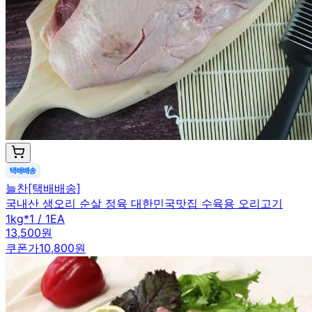
늘찬[택배배송]
국내산 생오리 순살 정육 대한민국맛집 수육용 오리고기
1kg*1 / 1EA
13,500원
쿠폰가
10,800원