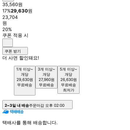
35,560
원
17
%
29,630
원
23,704
원
20%
쿠폰 적용 시
쿠폰 받기
더 사면 할인
돼요!
1개 이상~
3개 이상~
5개 이상~
개당
개당
개당
29,630
원
27,960
원
26,630
원
무료배송
무료배송
무료배송
최저가
2~3일 내 배송
주문마감 오후 02:00
택배사를 통해 배송합니다.