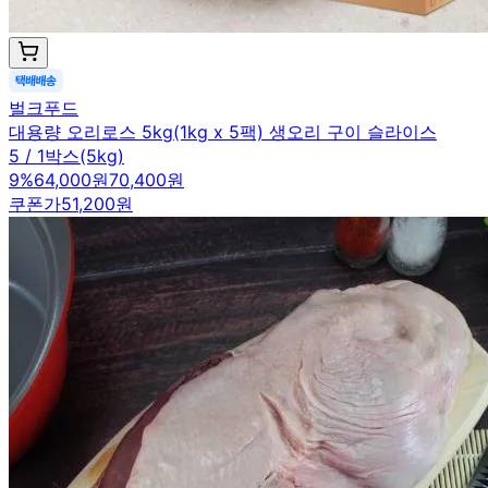
벌크푸드
대용량 오리로스 5kg(1kg x 5팩) 생오리 구이 슬라이스
5 / 1박스(5kg)
9
%
64,000원
70,400원
쿠폰가
51,200원