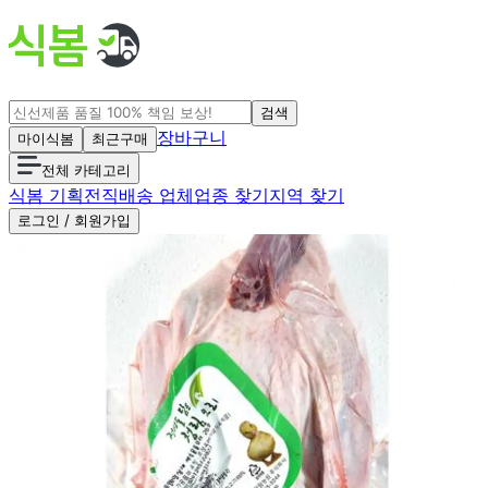
검색
장바구니
마이식봄
최근구매
전체 카테고리
식봄 기획전
직배송 업체
업종 찾기
지역 찾기
로그인 / 회원가입