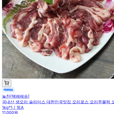
늘찬[택배배송]
국내산 생오리 슬라이스 대한민국맛집 오리로스 오리주물럭 
1kg*1 / 1EA
11,000원