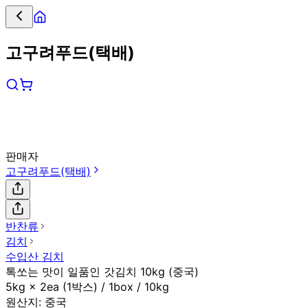
고구려푸드(택배)
판매자
고구려푸드(택배)
반찬류
김치
수입산 김치
톡쏘는 맛이 일품인 갓김치 10kg (중국)
5kg × 2ea (1박스) / 1box / 10kg
원산지:
중국