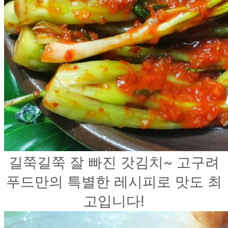
길쭉길쭉 잘 빠진 갓김치~ 고구려
푸드만의 특별한 레시피로 맛도 최
고입니다!