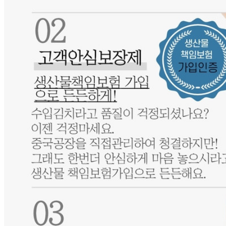
... 🛒 🛒 🛒
🥇
김치 BEST
더보기
판매자 정보
판매자 상호
고구려푸드(택배)
사업장 소재지
인천 남동구 이화로 2 (간석동) 1층 일부호(간석동)
연락처
010-5518-5290
사업자
등록번호
874-81-03407
통신판매
신고번호