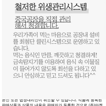
제 2024-인천남동구-2390 호
상품 고시 정보
반품/교환 정보
판매자명
고구려푸드(택배)
문의번호
010-5518-5290
반품/교환
배송비
반품 배송비: 3,000원
교환 배송비: 6,000원
주의사항
전자상거래 등에서의 소비자보호법에 관한 법률에 의거하여
미성년자가 체결한 계약은 법정대리인이 동의하지 않은 경우
본인 또는 법정대리인이 취소할 수 있습니다. 식봄에 등록된
판매상품과 상품의 내용은 판매자가 등록한 것으로 (주)마켓