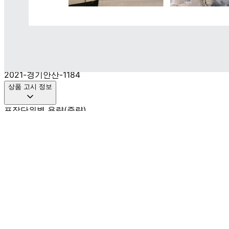
010-4953-2691
사업자
등록번호
585-22-00328
통신판매
신고번호
2021-경기안산-1184
상품 고시 정보
포장단위별 용량(중량)
상품표시 참조
포장단위별 수량
상품표시 참조
포장단위별 크기
상품표시 참조
제조연월일(포장일 또는 생산연도)
상품표시 참조
소비기한 또는 품질유지기한
상품표시 참조
생산자