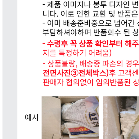
... 🛒 🛒 🛒
🥇
훈제.식육가공류 BEST
더보기
판매자 정보
판매자 상호
세계로푸드
사업장 소재지
경기 안산시 상록구 이화3길 22-12 (사동, 신성빌라) 302호
연락처