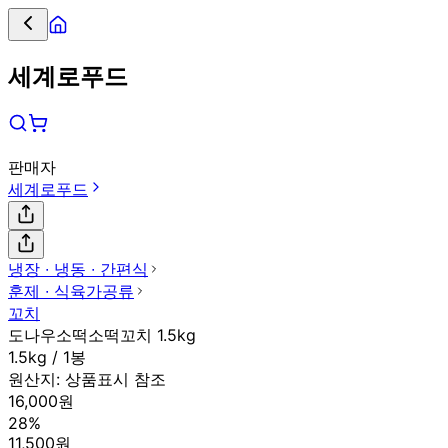
세계로푸드
판매자
세계로푸드
냉장 ∙ 냉동 ∙ 간편식
훈제 ∙ 식육가공류
꼬치
도나우소떡소떡꼬치 1.5kg
1.5kg / 1봉
원산지:
상품표시 참조
16,000원
28%
11,500원