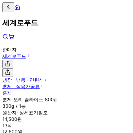
세계로푸드
판매자
세계로푸드
냉장 ∙ 냉동 ∙ 간편식
훈제 ∙ 식육가공류
훈제
훈제 오리 슬라이스 800g
800g / 1봉
원산지:
상세표기참조
14,500원
13%
12,600원