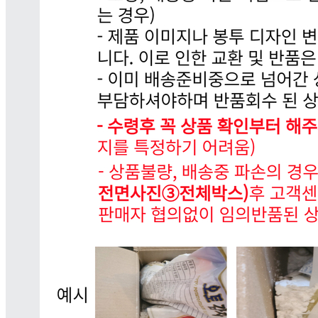
... 🛒 🛒 🛒
🥇
훈제.식육가공류 BEST
더보기
판매자 정보
판매자 상호
세계로푸드
사업장 소재지
경기 안산시 상록구 이화3길 22-12 (사동, 신성빌라) 302호
연락처
010-4953-2691
사업자
등록번호
585-22-00328
통신판매
신고번호
2021-경기안산-1184