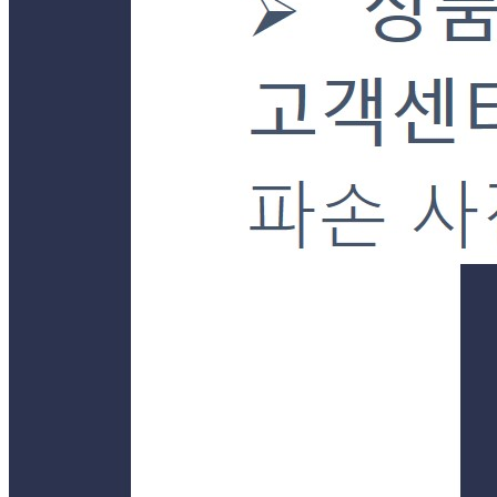
경기 양평군 강상면 강남로899번길 23-30 (병산리) 단독
연락처
031-772-7085
사업자
등록번호
101-24-92681
통신판매
신고번호
제2019-경기양평-0043호
상품 고시 정보
포장단위별 용량(중량)
상품상세 참조
포장단위별 수량
상품상세 참조
포장단위별 크기
상품상세 참조
제조연월일(포장일 또는 생산연도)
상품상세 참조
소비기한 또는 품질유지기한