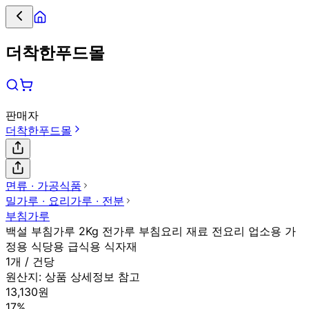
더착한푸드몰
판매자
더착한푸드몰
면류 ∙ 가공식품
밀가루 ∙ 요리가루 ∙ 전분
부침가루
백설 부침가루 2Kg 전가루 부침요리 재료 전요리 업소용 가
정용 식당용 급식용 식자재
1개 / 건당
원산지:
상품 상세정보 참고
13,130원
17%