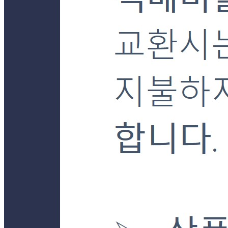
... 🛒 🛒 🛒
🥇
밀가루.요리가루.전분 BEST
더보기
판매자 정보
판매자 상호
더착한푸드몰
사업장 소재지