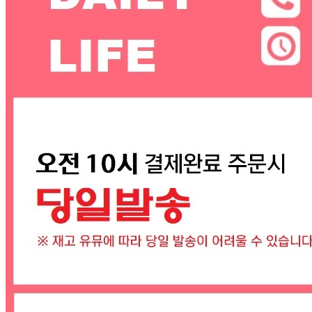
... 🛒 🛒 🛒
🥇
고무장갑.수세미.행주 BEST
더보기
판매자 정보
판매자 상호
데일리라이프
사업장 소재지
충남 서산시 대산읍 충의로 1886 (대산리) 마미손 대리점