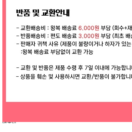
연락처
010-9946-7942
사업자
등록번호
815-22-01005
통신판매
신고번호
제 2020-서울광진-0747 호
상품 고시 정보
반품/교환 정보
판매자명
데일리라이프
문의번호
010-6775-6446
반품/교환
배송비
반품 배송비: 3,000원