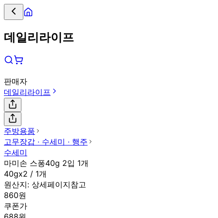
데일리라이프
판매자
데일리라이프
주방용품
고무장갑 ∙ 수세미 ∙ 행주
수세미
마미손 스퐁40g 2입 1개
40gx2 / 1개
원산지:
상세페이지참고
860원
쿠폰가
688원