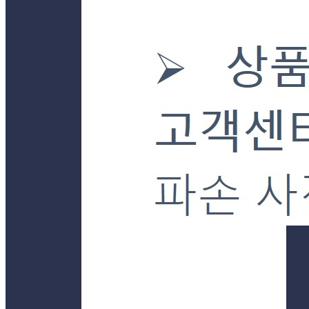
판매자 상호
더착한푸드몰
사업장 소재지
경기 양평군 강상면 강남로899번길 23-30 (병산리) 단독
연락처
031-772-7085
사업자
등록번호
101-24-92681
통신판매
신고번호
제2019-경기양평-0043호
상품 고시 정보
포장단위별 용량(중량)
상품상세 참조
포장단위별 수량
상품상세 참조
포장단위별 크기
상품상세 참조