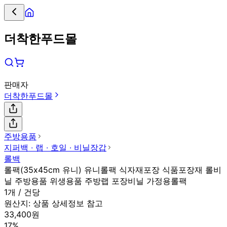
더착한푸드몰
판매자
더착한푸드몰
주방용품
지퍼백 ∙ 랩 ∙ 호일 ∙ 비닐장갑
롤백
롤팩(35x45cm 유니) 유니롤팩 식자재포장 식품포장재 롤비
닐 주방용품 위생용품 주방랩 포장비닐 가정용롤팩
1개 / 건당
원산지:
상품 상세정보 참고
33,400원
17%