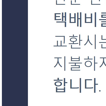
... 🛒 🛒 🛒
🥇
지퍼백.랩.호일.비닐장갑 BEST
더보기
판매자 정보