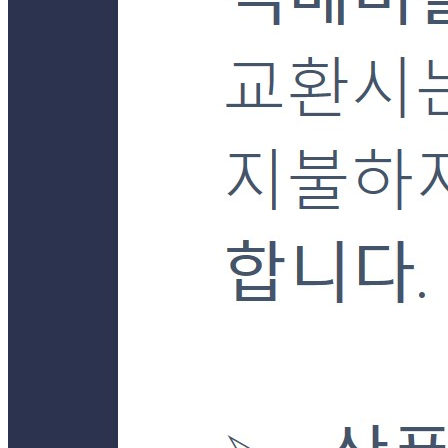
... 🛒 🛒 🛒
🥇
간장.고추장.초고추장 BEST
더보기
판매자 정보
판매자 상호
더착한푸드몰
사업장 소재지