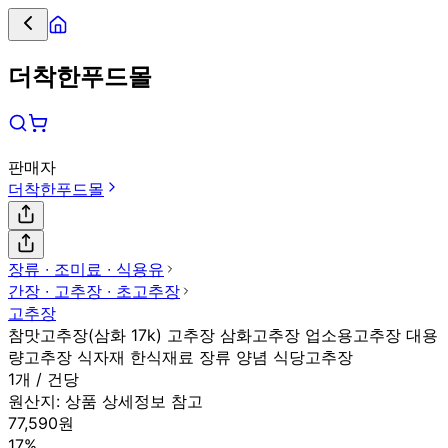
더착한푸드몰
판매자
더착한푸드몰
장류 ∙ 조미료 ∙ 식용유
간장 ∙ 고추장 ∙ 초고추장
고추장
참맛고추장(삼화 17k) 고추장 삼화고추장 업소용고추장 대용
량고추장 식자재 한식재료 장류 양념 식당고추장
1개 / 건당
원산지:
상품 상세정보 참고
77,590원
17%