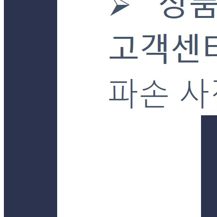
경기 양평군 강상면 강남로899번길 23-30 (병산리) 단독
연락처
031-772-7085
사업자
등록번호
101-24-92681
통신판매
신고번호
제2019-경기양평-0043호
상품 고시 정보
포장단위별 용량(중량)
상품상세 참조
포장단위별 수량
상품상세 참조
포장단위별 크기
상품상세 참조
제조연월일(포장일 또는 생산연도)
상품상세 참조
소비기한 또는 품질유지기한