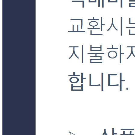
... 🛒 🛒 🛒
🥇
고무장갑.수세미.행주 BEST
더보기
판매자 정보
판매자 상호
더착한푸드몰
사업장 소재지