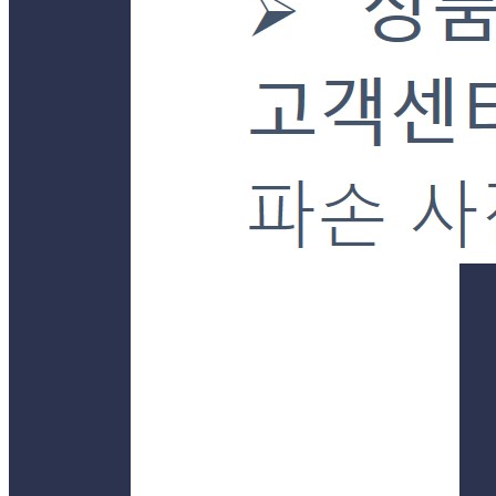
경기 양평군 강상면 강남로899번길 23-30 (병산리) 단독
연락처
031-772-7085
사업자
등록번호
101-24-92681
통신판매
신고번호
제2019-경기양평-0043호
상품 고시 정보
포장단위별 용량(중량)
상품상세 참조
포장단위별 수량
상품상세 참조
포장단위별 크기
상품상세 참조
제조연월일(포장일 또는 생산연도)
상품상세 참조
소비기한 또는 품질유지기한