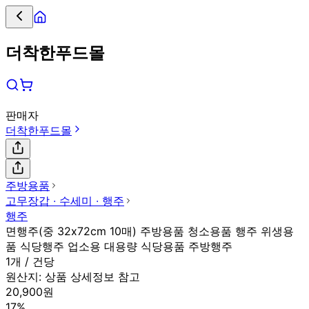
더착한푸드몰
판매자
더착한푸드몰
주방용품
고무장갑 ∙ 수세미 ∙ 행주
행주
면행주(중 32x72cm 10매) 주방용품 청소용품 행주 위생용
품 식당행주 업소용 대용량 식당용품 주방행주
1개 / 건당
원산지:
상품 상세정보 참고
20,900원
17%