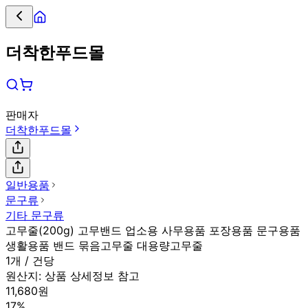
더착한푸드몰
판매자
더착한푸드몰
일반용품
문구류
기타 문구류
고무줄(200g) 고무밴드 업소용 사무용품 포장용품 문구용품
생활용품 밴드 묶음고무줄 대용량고무줄
1개 / 건당
원산지:
상품 상세정보 참고
11,680원
17%