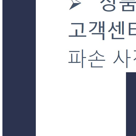
경기 양평군 강상면 강남로899번길 23-30 (병산리) 단독
연락처
031-772-7085
사업자
등록번호
101-24-92681
통신판매
신고번호
제2019-경기양평-0043호
상품 고시 정보
포장단위별 용량(중량)
상품상세 참조
포장단위별 수량
상품상세 참조
포장단위별 크기
상품상세 참조
제조연월일(포장일 또는 생산연도)
상품상세 참조
소비기한 또는 품질유지기한