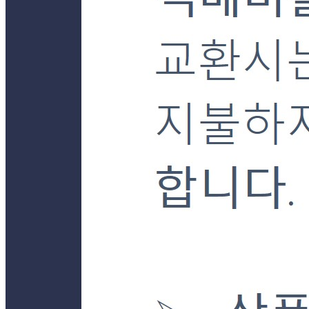
... 🛒 🛒 🛒
🥇
문구류 BEST
더보기
판매자 정보
판매자 상호
더착한푸드몰
사업장 소재지