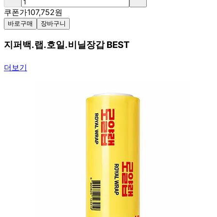
쿠폰가
107,752
원
바로구매
장바구니
지퍼백.랩.호일.비닐장갑 BEST
더보기