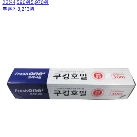
23
%
4,590원
5,970원
쿠폰가
3,213원