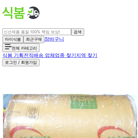
검색
장바구니
마이식봄
최근구매
전체 카테고리
식봄 기획전
직배송 업체
업종 찾기
지역 찾기
로그인 / 회원가입