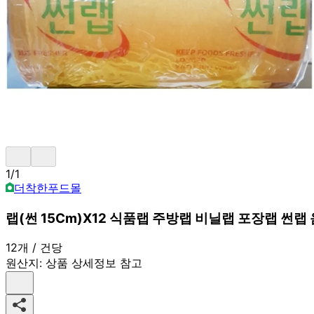
1
/
1
더착한푸드몰
랩(썬 15Cm)X12 식품랩 주방랩 비닐랩 포장랩 썬
12개 / 건당
원산지:
상품 상세정보 참고