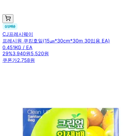
CJ프레시웨이
프레시원 쿠킹호일(15㎛*30cm*30m 30입용 EA)
0.451KG / EA
29
%
3,940원
5,520원
쿠폰가
2,758원