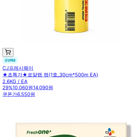
CJ프레시웨이
★초특가★로얄랩 랩(1호_30cm*500m EA)
2.6KG / EA
29
%
10,060원
14,090원
쿠폰가
6,550원