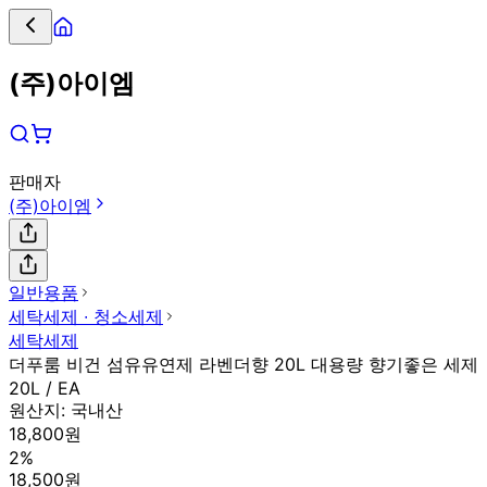
(주)아이엠
판매자
(주)아이엠
일반용품
세탁세제 ∙ 청소세제
세탁세제
더푸룸 비건 섬유유연제 라벤더향 20L 대용량 향기좋은 세제
20L / EA
원산지:
국내산
18,800원
2%
18,500원