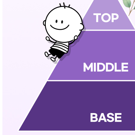
🥇
세탁세제.청소세제 BEST
더보기
판매자 정보
판매자 상호
(주)아이엠
사업장 소재지
경북 포항시 북구 장량로263번길 13 (양덕동) (주)아이엠
연락처
010-2414-8803
사업자
등록번호
690-81-00480
통신판매
신고번호
2016-경북포항-0321
상품 고시 정보
품명
상품상세 참조
모델명