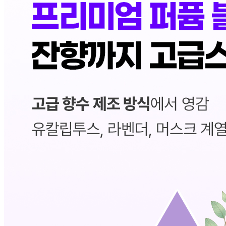
... 🛒 🛒 🛒