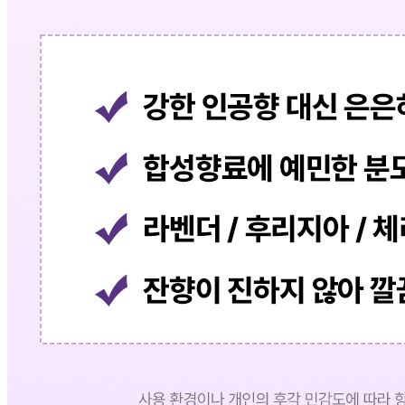
상품상세 참조
재질
상품상세 참조
구성품
상품상세 참조
크기
상품상세 참조
동일 모델의 출시연월
상품상세 참조
제조자
(주)아이엠
제조국
대한민국/KOREA
관세 신고
수입식품안전관리특별법에 따른 수입신고를 필함
품질보증기준
상품상세 참조
AS 책임자와 전화번호
(주)아이엠 고객센터 010-2414-8803
반품/교환 정보