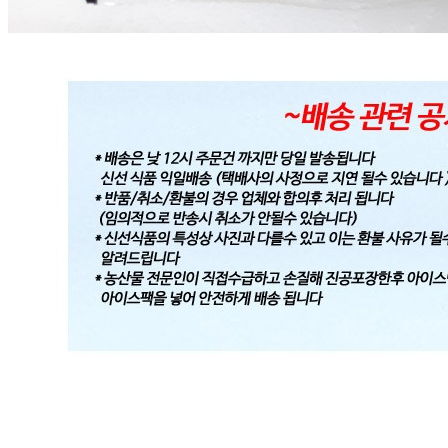
... 🛒 🛒 🛒
🥇
냉동채소.건조채소 BEST
더보기