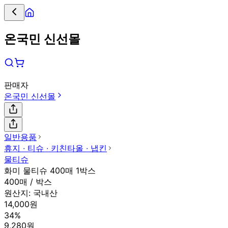
온국민 신선몰
판매자
온국민 신선몰
일반용품
휴지 ∙ 티슈 ∙ 키친타올 ∙ 냅킨
물티슈
화미 물티슈 400매 1박스
400매 / 박스
원산지:
국내산
14,000원
34%
9,280원