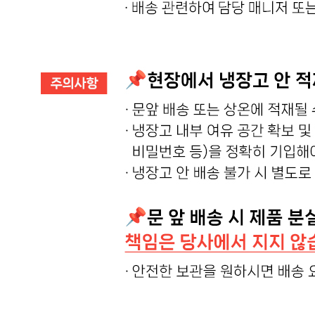
... 🛒 🛒 🛒