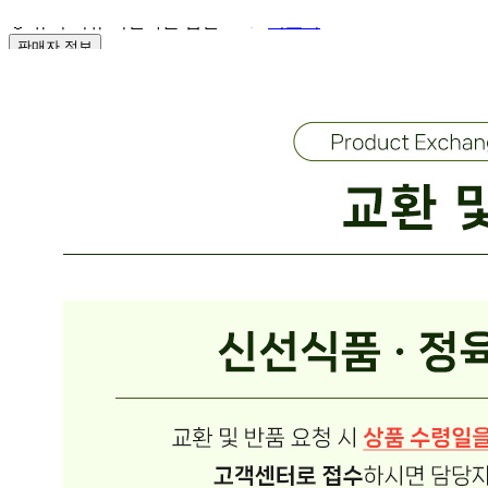
🥇
휴지.티슈.키친타올.냅킨 BEST
더보기
판매자 정보
판매자 상호
온국민 신선몰
사업장 소재지
경기 양주시 백석읍 부흥로 1008 (방성리) 주식회사 에스제
이
연락처
02-465-8249
사업자
등록번호
542-88-03552
통신판매
신고번호
제 2019-경기양주-0822 호
상품 고시 정보
품명
상품상세 참조