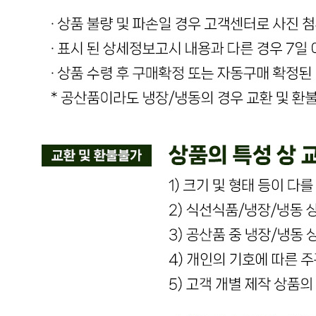
반품/교환 정보
판매자명
온국민 신선몰
문의번호
010-7517-8249
반품/교환
배송비
반품 배송비: 반품 배송비 20,000원
교환 배송비: 교환 배송비 10,000원
주의사항
전자상거래 등에서의 소비자보호법에 관한 법률에 의거하여
미성년자가 체결한 계약은 법정대리인이 동의하지 않은 경우
본인 또는 법정대리인이 취소할 수 있습니다. 식봄에 등록된
판매상품과 상품의 내용은 판매자가 등록한 것으로 (주)마켓
보로는 그 등록내용에 대하여 일체의 책임을 지지 않습니다.
상세 정보
구매 정보
상품 문의
상품 문의
문의글 작성