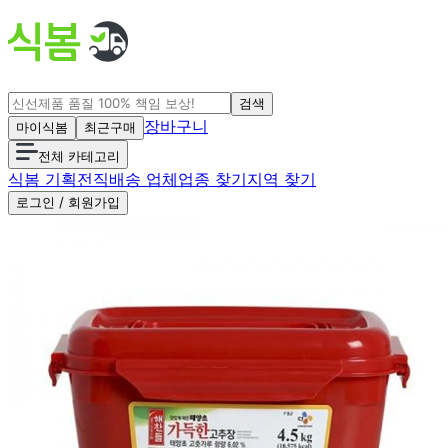
검색
장바구니
마이식봄
최근구매
전체 카테고리
식봄 기획전
직배송 업체
업종 찾기
지역 찾기
로그인 / 회원가입