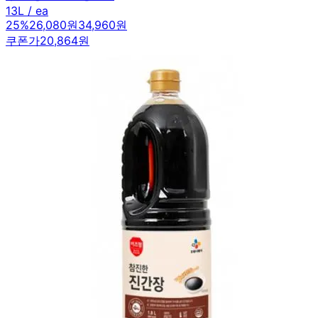
13L / ea
25
%
26,080원
34,960원
쿠폰가
20,864원