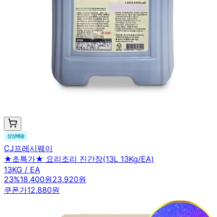
CJ프레시웨이
★초특가★ 요리조리 진간장(13L 13Kg/EA)
13KG / EA
23
%
18,400원
23,920원
쿠폰가
12,880원