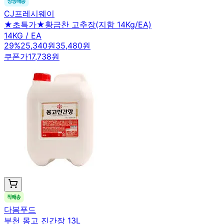
CJ프레시웨이
★초특가★황금찬 고추장(지함 14Kg/EA)
14KG / EA
29
%
25,340원
35,480원
쿠폰가
17,738원
다봄푸드
부천 몽고 진간장 13L