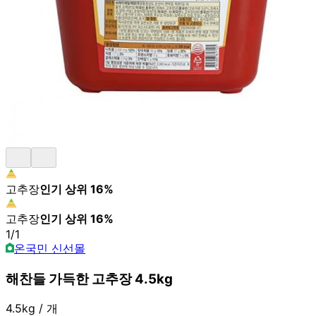
고추장
인기 상위
16
%
고추장
인기 상위
16
%
1
/
1
온국민 신선몰
해찬들 가득한 고추장 4.5kg
4.5kg / 개