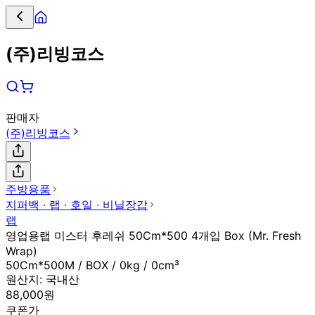
(주)리빙코스
판매자
(주)리빙코스
주방용품
지퍼백 ∙ 랩 ∙ 호일 ∙ 비닐장갑
랩
영업용랩 미스터 후레쉬 50Cm*500 4개입 Box (Mr. Fresh
Wrap)
50Cm*500M / BOX / 0kg / 0cm³
원산지:
국내산
88,000원
쿠폰가