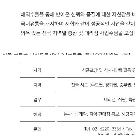
... 🛒 🛒 🛒
🥇
지퍼백.랩.호일.비닐장갑 BEST
더보기
판매자 정보
판매자 상호
(주)리빙코스
사업장 소재지
서울 구로구 디지털로26길 5 (구로동, 에이스하이엔드타워1
차) 616호
연락처
02-6220-3338
사업자
등록번호
247-86-01446
통신판매
신고번호
제2018-서울구로-1223호
상품 고시 정보
품명