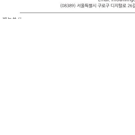
영업용 랩
모델명
별도표기
재질
PVC
구성품
없음
크기
별도표기
동일 모델의 출시연월
별도표기
제조자
(주)리빙코스
제조국
대한민국
관세 신고
해당사항 없음
품질보증기준
별도표기
AS 책임자와 전화번호