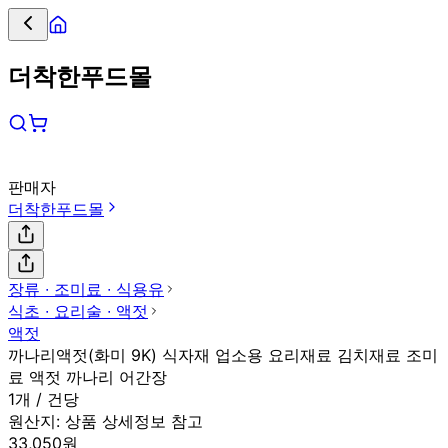
더착한푸드몰
판매자
더착한푸드몰
장류 ∙ 조미료 ∙ 식용유
식초 ∙ 요리술 ∙ 액젓
액젓
까나리액젓(화미 9K) 식자재 업소용 요리재료 김치재료 조미
료 액젓 까나리 어간장
1개 / 건당
원산지:
상품 상세정보 참고
33,050원