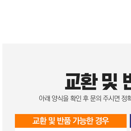
... 🛒 🛒 🛒
🥇
전통차.한방재 BEST
더보기
판매자 정보
판매자 상호
그린푸드디앤씨
사업장 소재지
경기 시흥시 윗대야1길 6 (대야동) 그린푸드D&C