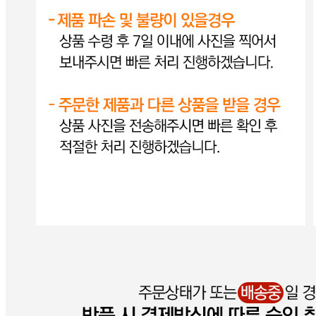
연락처
031-1588-9480
사업자
등록번호
561-88-03591
통신판매
신고번호
2025-경기시흥-0346
상품 고시 정보
반품/교환 정보
판매자명
그린푸드디앤씨
문의번호
010-2597-9480
반품/교환
배송비
반품 배송비: 전화문의
교환 배송비: 전화문의