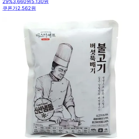
29
%
3,660원
5,130원
쿠폰가
2,562원