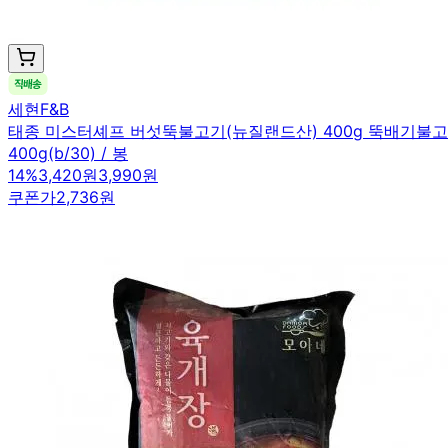
세현F&B
태종 미스터셰프 버섯뚝불고기(뉴질랜드산) 400g 뚝배기불
400g(b/30) / 봉
14
%
3,420원
3,990원
쿠폰가
2,736원