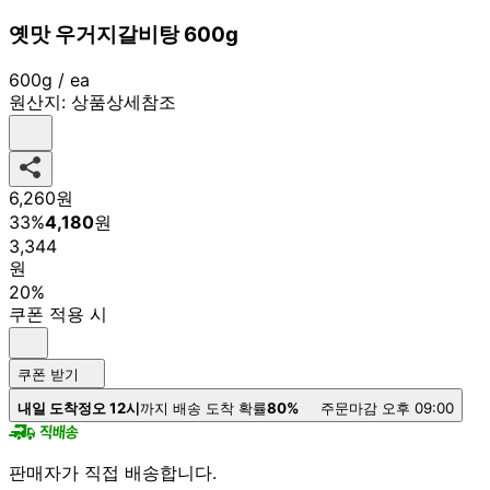
옛맛 우거지갈비탕 600g
600g / ea
원산지:
상품상세참조
6,260
원
33
%
4,180
원
3,344
원
20%
쿠폰 적용 시
쿠폰 받기
내일 도착
정오 12시
까지 배송 도착 확률
80%
주문마감 오후 09:00
판매자가 직접 배송합니다.