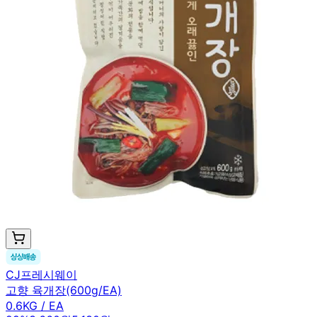
CJ프레시웨이
고향 육개장(600g/EA)
0.6KG / EA