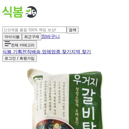
검색
장바구니
마이식봄
최근구매
전체 카테고리
식봄 기획전
직배송 업체
업종 찾기
지역 찾기
로그인 / 회원가입