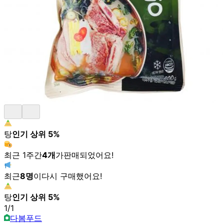
탕
인기 상위
5
%
최근 1주간
4
개
가
판매되었어요!
최근
8
명
이
다시 구매했어요!
탕
인기 상위
5
%
1
/
1
다봄푸드