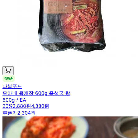
다봄푸드
모아네 육개장 600g 즉석국 탕
600g / EA
33
%
2,880원
4,330원
쿠폰가
2,304원