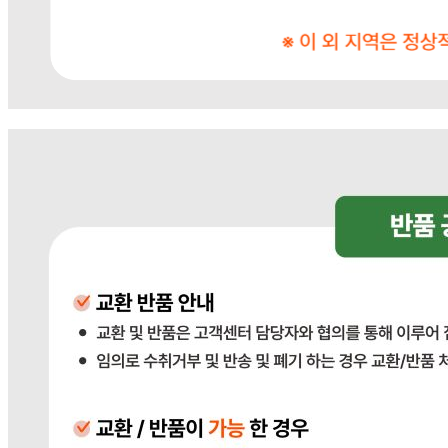
... 🛒 🛒 🛒
🥇
소금.다시다.미원 BEST
더보기
판매자 정보
판매자 상호
다봄푸드
사업장 소재지
경기 광주시 장지9길 34-16 (장지동) .
연락처
031-764-8797
사업자
등록번호