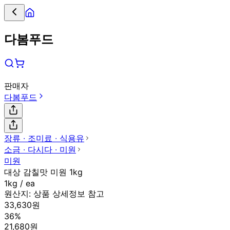
다봄푸드
판매자
다봄푸드
장류 ∙ 조미료 ∙ 식용유
소금 ∙ 다시다 ∙ 미원
미원
대상 감칠맛 미원 1kg
1kg / ea
원산지:
상품 상세정보 참고
33,630원
36%
21,680원