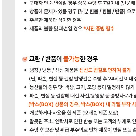
383-81-02561
통신판매
신고번호
2023-경기광주-1790
상품 고시 정보
반품/교환 정보
판매자명
다봄푸드
문의번호
031-764-8797
반품/교환
배송비
반품 배송비: 단순 변심으로 인한 반품 시, 왕복 배송비
20,000원
교환 배송비: 단순 변심/주문 실수로 인한 교환 시, 교환 배송
비 10,000원
주의사항