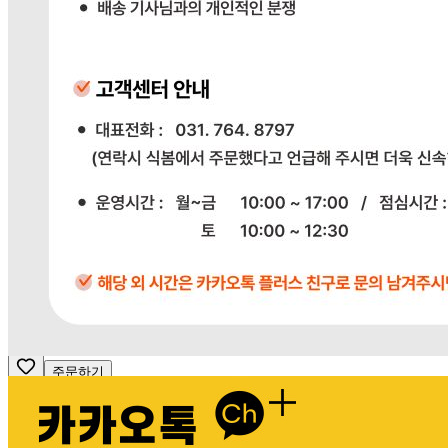
전자상거래 등에서의 소비자보호법에 관한 법률에 의거하여
미성년자가 체결한 계약은 법정대리인이 동의하지 않은 경우
본인 또는 법정대리인이 취소할 수 있습니다. 식봄에 등록된
판매상품과 상품의 내용은 판매자가 등록한 것으로 (주)마켓
보로는 그 등록내용에 대하여 일체의 책임을 지지 않습니다.
상세 정보
구매 정보
상품 문의
배송, 취소, 교환, 반품
등의 궁금한 내용을 문의하세요.
식봄 고객센터
031-698-3453
또는
상품
과 관련된 궁금한 내용을 문의하세요.
다봄푸드
031-764-8797
주문하기