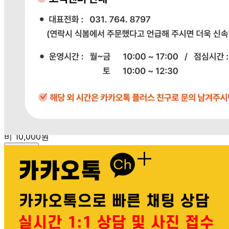
상품상세참조
반품/교환 정보
판매자명
다봄푸드
문의번호
031-764-8797
반품/교환
배송비
반품 배송비: 단순 변심으로 인한 반품 시, 왕복 배송비
20,000원
교환 배송비: 단순 변심/주문 실수로 인한 교환 시, 교환 배송
비 10,000원
주의사항
전자상거래 등에서의 소비자보호법에 관한 법률에 의거하여
미성년자가 체결한 계약은 법정대리인이 동의하지 않은 경우
본인 또는 법정대리인이 취소할 수 있습니다. 식봄에 등록된
판매상품과 상품의 내용은 판매자가 등록한 것으로 (주)마켓
보로는 그 등록내용에 대하여 일체의 책임을 지지 않습니다.
상세 정보
구매 정보
상품 문의