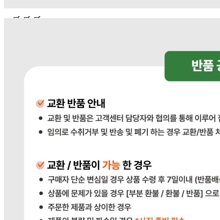
... 🛒 🛒 🛒
🥇
농산통조림 BEST
더보기
판매자 정보
판매자 상호
다봄푸드
사업장 소재지
경기 광주시 장지9길 34-16 (장지동) .
연락처
031-764-8797
사업자
등록번호
383-81-02561
통신판매
신고번호
2023-경기광주-1790
상품 고시 정보
포장단위별 용량(중량)