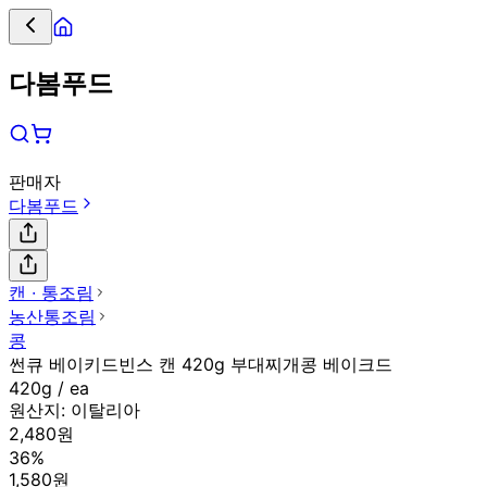
다봄푸드
판매자
다봄푸드
캔 ∙ 통조림
농산통조림
콩
썬큐 베이키드빈스 캔 420g 부대찌개콩 베이크드
420g / ea
원산지:
이탈리아
2,480원
36%
1,580원