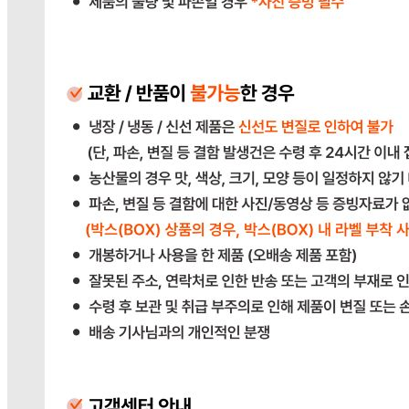
상품상세참조
포장단위별 수량
상품상세참조
포장단위별 크기
상품상세참조
제조연월일(포장일 또는 생산연도)
상품상세참조
소비기한 또는 품질유지기한
상품상세참조
생산자
상품상세참조
원산지
상품상세참조
관련법상 표시사항
상품상세참조
상품구성
상품상세참조
보관방법 또는 취급방법
상품상세참조
소비자 상담 관련 전화번호