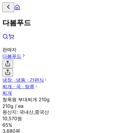
다봄푸드
판매자
다봄푸드
냉장 ∙ 냉동 ∙ 간편식
찌개 ∙ 국 ∙ 탕류
찌개
청목원 부대찌개 210g
210g / ea
원산지:
국내산,중국산
10,570원
65%
3,680원