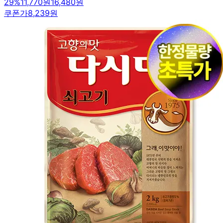
29
%
11,770원
16,480원
쿠폰가
8,239원