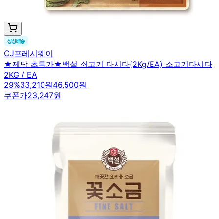
CJ프레시웨이
★제당 초특가★백설 쇠고기 다시다(2Kg/EA) 소고기다시다
2KG / EA
29
%
33,210원
46,500원
쿠폰가
23,247원