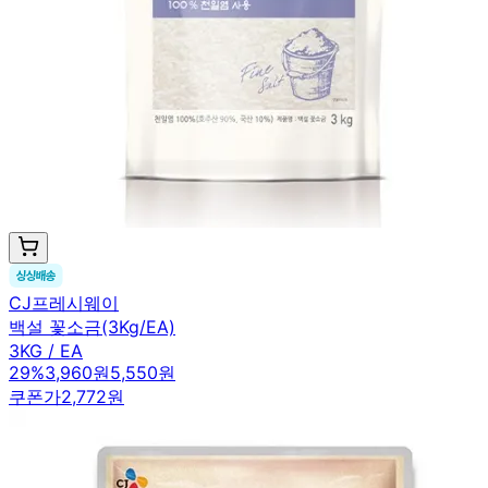
CJ프레시웨이
백설 꽃소금(3Kg/EA)
3KG / EA
29
%
3,960원
5,550원
쿠폰가
2,772원