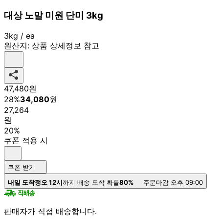
대상 노말 미원 단미 3kg
3kg / ea
원산지:
상품 상세정보 참고
47,480
원
28
%
34,080
원
27,264
원
20%
쿠폰 적용 시
쿠폰 받기
내일 도착
정오 12시
까지 배송 도착 확률
80%
주문마감 오후 09:00
판매자가 직접 배송합니다.