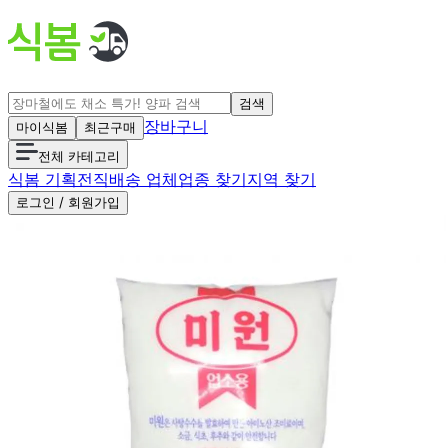
검색
장바구니
마이식봄
최근구매
전체 카테고리
식봄 기획전
직배송 업체
업종 찾기
지역 찾기
로그인 / 회원가입