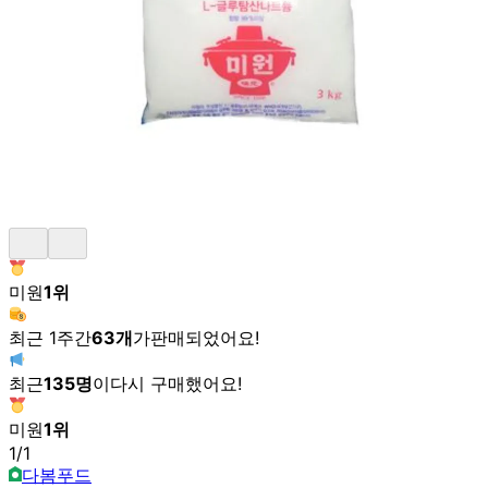
미원
1
위
최근 1주간
63
개
가
판매되었어요!
최근
135
명
이
다시 구매했어요!
미원
1
위
1
/
1
다봄푸드