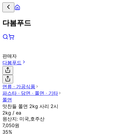
다봄푸드
판매자
다봄푸드
면류 ∙ 가공식품
파스타 ∙ 당면 ∙ 쫄면 ∙ 기타
쫄면
맛찬들 쫄면 2kg 사리 2시
2kg / ea
원산지:
미국,호주산
7,050원
35%