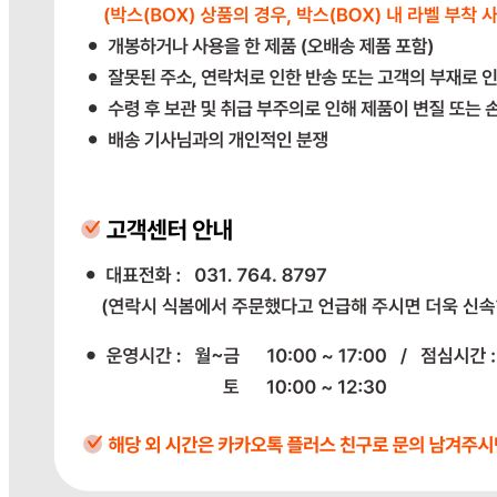
상품상세참조
생산자
상품상세참조
소재지
상품상세참조
제조연월일
상품상세참조
소비기한
상품상세참조
포장단위별 용량(중량)
상품상세참조
포장단위별 수량
상품상세참조
원재료명 및 함량
상품상세참조
영양성분
상품상세참조
유전자변형식품에 해당하는 경우의 표시
해당사항 없음
수입식품 여부