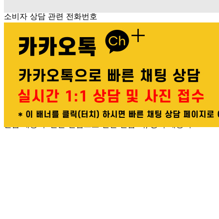
해당사항 없음
소비자 상담 관련 전화번호
상품상세참조
반품/교환 정보
판매자명
다봄푸드
문의번호
031-764-8797
반품/교환
배송비
반품 배송비: 단순 변심으로 인한 반품 시, 왕복 배송비
20,000원
교환 배송비: 단순 변심/주문 실수로 인한 교환 시, 교환 배송
비 10,000원
주의사항
전자상거래 등에서의 소비자보호법에 관한 법률에 의거하여
미성년자가 체결한 계약은 법정대리인이 동의하지 않은 경우
본인 또는 법정대리인이 취소할 수 있습니다. 식봄에 등록된