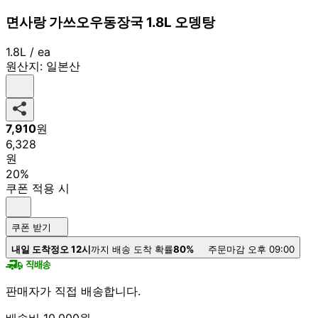
면사랑 가쓰오우동장국 1.8L 오뎅탕
1.8L / ea
원산지:
일본산
7,910
원
6,328
원
20%
쿠폰 적용 시
쿠폰 받기
내일 도착
정오 12시
까지 배송 도착 확률
80%
주문마감 오후 09:00
판매자가 직접 배송합니다.