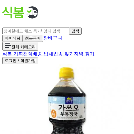
검색
장바구니
마이식봄
최근구매
전체 카테고리
식봄 기획전
직배송 업체
업종 찾기
지역 찾기
로그인 / 회원가입