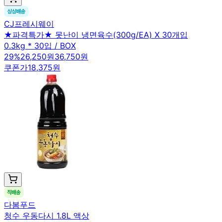
CJ프레시웨이
★파격특가★ 못난이 냉면육수(300g/EA) X 30개입
0.3kg * 30입 / BOX
29
%
26,250원
36,750원
쿠폰가
18,375원
다봄푸드
청수 우동다시 1.8L 액상