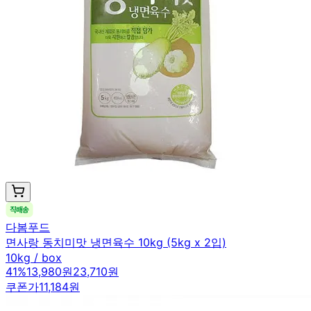
다봄푸드
면사랑 동치미맛 냉면육수 10kg (5kg x 2입)
10kg / box
41
%
13,980원
23,710원
쿠폰가
11,184원