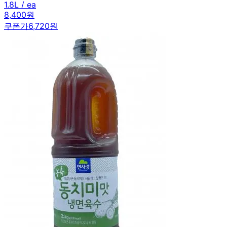
1.8L / ea
8,400원
쿠폰가
6,720원