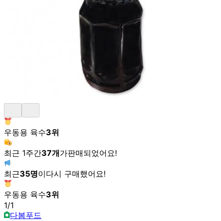
우동용 육수
3
위
최근 1주간
37
개
가
판매되었어요!
최근
35
명
이
다시 구매했어요!
우동용 육수
3
위
1
/
1
다봄푸드