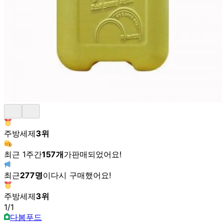
주방세제
3
위
최근 1주간
157
개
가
판매되었어요!
최근
277
명
이
다시 구매했어요!
주방세제
3
위
1
/
1
다봄푸드