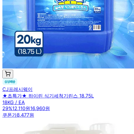
CJ프레시웨이
★초특가★ 하이린 식기세척기린스 18.75L
18KG / EA
29
%
12,110원
16,960원
쿠폰가
8,477원