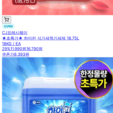
CJ프레시웨이
★초특가★ 하이린 식기세척기세제 18.75L
18KG / EA
29
%
11,990원
16,790원
쿠폰가
8,393원