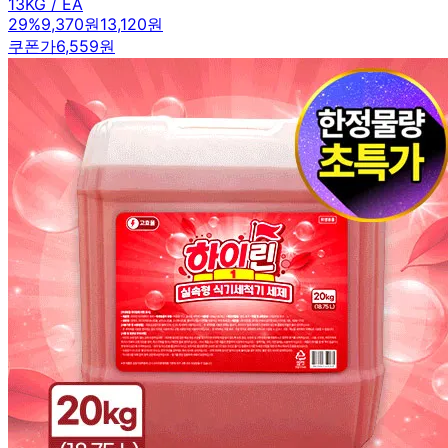
13KG / EA
29
%
9,370원
13,120원
쿠폰가
6,559원