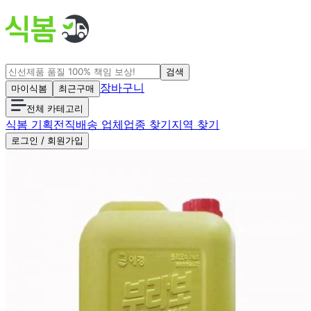
검색
장바구니
마이식봄
최근구매
전체 카테고리
식봄 기획전
직배송 업체
업종 찾기
지역 찾기
로그인 / 회원가입