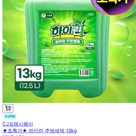
CJ프레시웨이
★초특가★ 하이린 주방세제 13kg