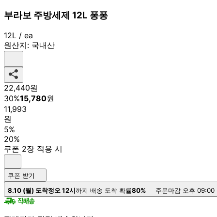
부라보 주방세제 12L 퐁퐁
12L / ea
원산지:
국내산
22,440
원
30
%
15,780
원
11,993
원
5%
20%
쿠폰 2장 적용 시
쿠폰 받기
8.10 (월) 도착
정오 12시
까지 배송 도착 확률
80%
주문마감 오후 09:00