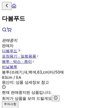
다봄푸드
판매중지
판매자
다봄푸드
포장용기 ∙ 일회용품
봉투 ∙ 박스 ∙ 종이
비닐봉투
봉투(쓰레기,대,백색,63,cm)타/50매
63cm / EA
원산지:
상품 상세정보 참고
현재 판매중지된 상품입니다.
최저가 상품을 보여 드릴게요
주의사항