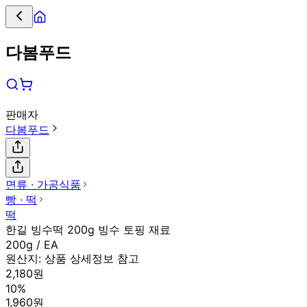
다봄푸드
판매자
다봄푸드
면류 ∙ 가공식품
빵 ∙ 떡
떡
한길 빙수떡 200g 빙수 토핑 재료
200g / EA
원산지:
상품 상세정보 참고
2,180원
10%
1,960원