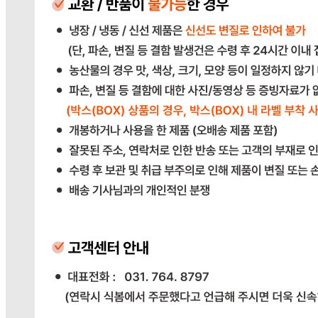
20,000원
교환 배송비: 단순 변심/주문 실수로 인한 교환 시, 교환 배송
비 10,000원
주의사항
전자상거래 등에서의 소비자보호법에 관한 법률에 의거하여
미성년자가 체결한 계약은 법정대리인이 동의하지 않은 경우
본인 또는 법정대리인이 취소할 수 있습니다. 식봄에 등록된
판매상품과 상품의 내용은 판매자가 등록한 것으로 (주)마켓
보로는 그 등록내용에 대하여 일체의 책임을 지지 않습니다.
상세 정보
구매 정보
상품 문의
배송, 취소, 교환, 반품
등의 궁금한 내용을 문의하세요.
식봄 고객센터
031-698-3453
또는
상품
과 관련된 궁금한 내용을 문의하세요.
다봄푸드
031-764-8797