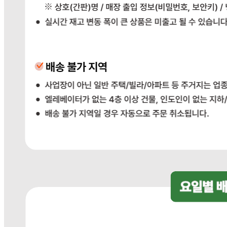
... 🛒 🛒 🛒
🥇
빵.떡 BEST
더보기
판매자 정보
판매자 상호
다봄푸드
사업장 소재지
경기 광주시 장지9길 34-16 (장지동) .
연락처
031-764-8797