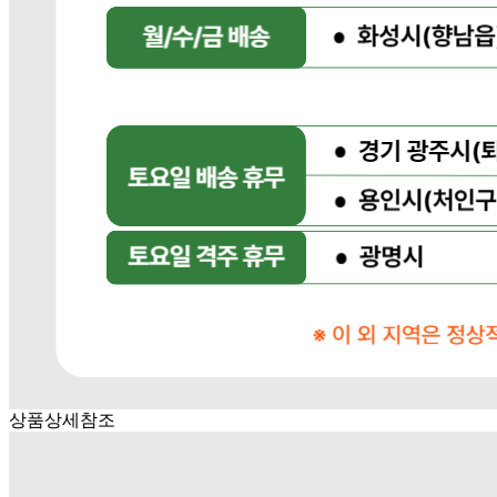
사업자
등록번호
383-81-02561
통신판매
신고번호
2023-경기광주-1790
상품 고시 정보
식품의 유형
상품상세참조
생산자
상품상세참조
소재지
상품상세참조
제조연월일
상품상세참조
소비기한
상품상세참조
포장단위별 용량(중량)
상품상세참조
포장단위별 수량