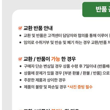
상품상세참조
원재료명 및 함량
상품상세참조
영양성분
상품상세참조
유전자변형식품에 해당하는 경우의 표시
해당사항 없음
수입식품 여부
해당사항 없음
소비자 상담 관련 전화번호
상품상세참조
반품/교환 정보
판매자명
다봄푸드
문의번호
031-764-8797
반품/교환
배송비
반품 배송비: 단순 변심으로 인한 반품 시, 왕복 배송비