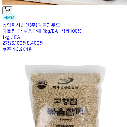
농업회사법인(주)다들림푸드
다들림 참 볶음참깨 1kg/EA (참깨100%)
1kg / EA
27
%
6,100원
8,400원
쿠폰가
3,904원