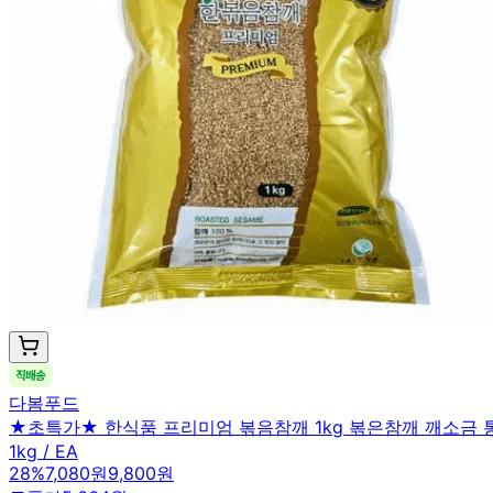
다봄푸드
★초특가★ 한식품 프리미엄 볶음참깨 1kg 볶은참깨 깨소금 
1kg / EA
28
%
7,080원
9,800원