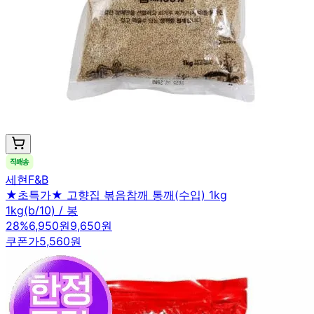
세현F&B
★초특가★ 고향집 볶음참깨 통깨(수입) 1kg
1kg(b/10) / 봉
28
%
6,950원
9,650원
쿠폰가
5,560원