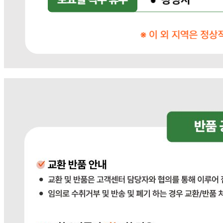
... 🛒 🛒 🛒
🥇
분식류 BEST
더보기
판매자 정보
판매자 상호
다봄푸드
사업장 소재지
경기 광주시 장지9길 34-16 (장지동) .
연락처
031-764-8797
사업자
등록번호
383-81-02561