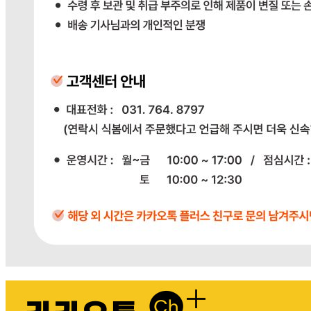
전자상거래 등에서의 소비자보호법에 관한 법률에 의거하여
미성년자가 체결한 계약은 법정대리인이 동의하지 않은 경우
본인 또는 법정대리인이 취소할 수 있습니다. 식봄에 등록된
판매상품과 상품의 내용은 판매자가 등록한 것으로 (주)마켓
보로는 그 등록내용에 대하여 일체의 책임을 지지 않습니다.
상세 정보
구매 정보
상품 문의
배송, 취소, 교환, 반품
등의 궁금한 내용을 문의하세요.
식봄 고객센터
031-698-3453
또는
상품
과 관련된 궁금한 내용을 문의하세요.
다봄푸드
031-764-8797
주문하기