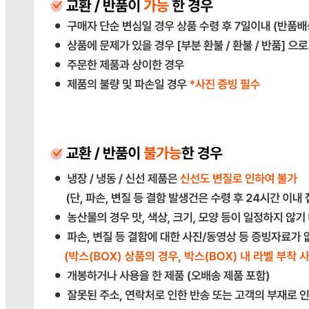
통신판매
신고번호
2023-경기광주-1790
상품 고시 정보
반품/교환 정보
판매자명
다봄푸드
문의번호
031-764-8797
반품/교환
배송비
반품 배송비: 단순 변심으로 인한 반품 시, 왕복 배송비
20,000원
교환 배송비: 단순 변심/주문 실수로 인한 교환 시, 교환 배송
비 10,000원
주의사항