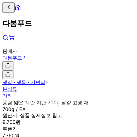
다봄푸드
판매자
다봄푸드
냉장 ∙ 냉동 ∙ 간편식
분식류
기타
풍림 얇은 계란 지단 700g 달걀 고명 채
700g / EA
원산지:
상품 상세정보 참고
9,700원
쿠폰가
7,760원