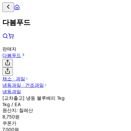
다봄푸드
판매자
다봄푸드
채소 ∙ 과일
냉동과일 ∙ 건조과일
냉동과일
[교차출고] 냉동 블루베리 1kg
1kg / EA
원산지:
칠레산
8,750원
쿠폰가
7,000원