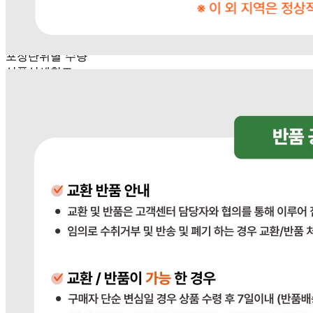
상품상세참조
포장단위별 용량(중량)
상품상세참조
포장단위별 수량
상품상세참조
원재료명 및 함량
상품상세참조
영양성분
상품상세참조
유전자변형식품에 해당하는 경우의 표시
해당사항 없음
수입식품 여부
해당사항 없음
소비자 상담 관련 전화번호
상품상세참조
반품/교환 정보
판매자명
다봄푸드
문의번호