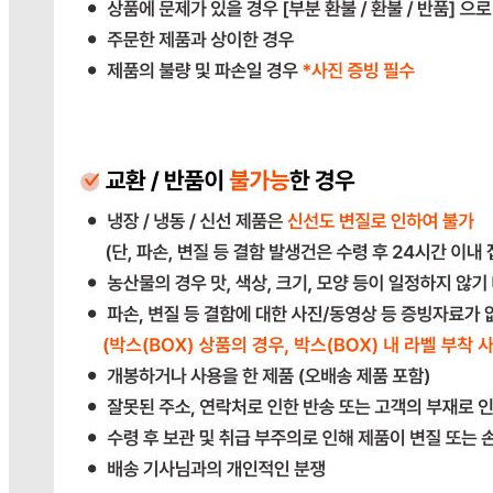
031-764-8797
반품/교환
배송비
반품 배송비: 단순 변심으로 인한 반품 시, 왕복 배송비
20,000원
교환 배송비: 단순 변심/주문 실수로 인한 교환 시, 교환 배송
비 10,000원
주의사항
전자상거래 등에서의 소비자보호법에 관한 법률에 의거하여
미성년자가 체결한 계약은 법정대리인이 동의하지 않은 경우
본인 또는 법정대리인이 취소할 수 있습니다. 식봄에 등록된
판매상품과 상품의 내용은 판매자가 등록한 것으로 (주)마켓
보로는 그 등록내용에 대하여 일체의 책임을 지지 않습니다.
상세 정보
구매 정보
상품 문의
배송, 취소, 교환, 반품
등의 궁금한 내용을 문의하세요.
식봄 고객센터
031-698-3453
또는
상품
과 관련된 궁금한 내용을 문의하세요.