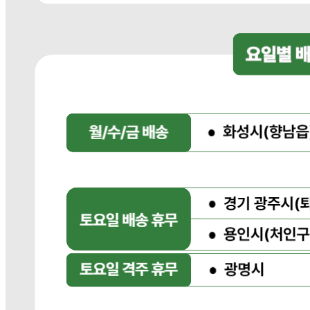
사업장 소재지
경기 광주시 장지9길 34-16 (장지동) .
연락처
031-764-8797
사업자
등록번호
383-81-02561
통신판매
신고번호
2023-경기광주-1790
상품 고시 정보
식품의 유형
상품상세참조
생산자
상품상세참조
소재지
상품상세참조
제조연월일
상품상세참조
소비기한