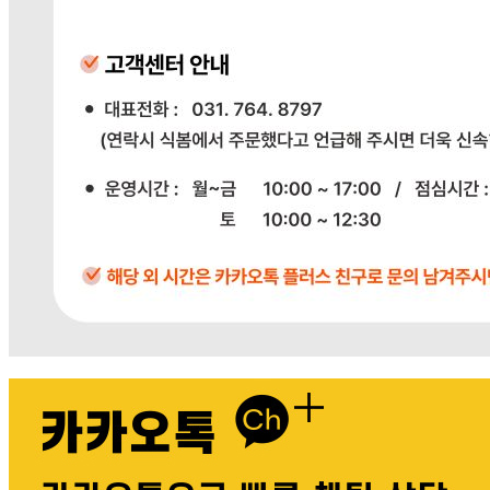
다봄푸드
031-764-8797
주문하기