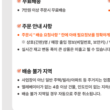
... 🛒 🛒 🛒
🥇
냉동과일.건조과일 BEST
더보기
판매자 정보
판매자 상호
다봄푸드