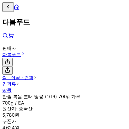
다봄푸드
판매자
다봄푸드
쌀 ∙ 잡곡 ∙ 견과
견과류
땅콩
한솔 볶음 분태 땅콩 (1/16) 700g 가루
700g / EA
원산지:
중국산
5,780원
쿠폰가
4,624원