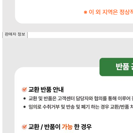
... 🛒 🛒 🛒
🥇
견과류 BEST
더보기
판매자 정보
판매자 상호
다봄푸드
사업장 소재지
경기 광주시 장지9길 34-16 (장지동) .
연락처
031-764-8797
사업자
등록번호
383-81-02561
통신판매
신고번호
2023-경기광주-1790
상품 고시 정보