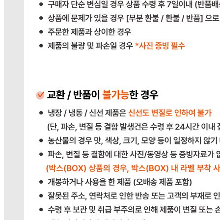
반품/교환 정보
판매자명
다봄푸드
문의번호
031-764-8797
반품/교환
배송비
반품 배송비: 단순 변심으로 인한 반품 시, 왕복 배송비
20,000원
교환 배송비: 단순 변심/주문 실수로 인한 교환 시, 교환 배송
비 10,000원
주의사항
전자상거래 등에서의 소비자보호법에 관한 법률에 의거하여
미성년자가 체결한 계약은 법정대리인이 동의하지 않은 경우
본인 또는 법정대리인이 취소할 수 있습니다. 식봄에 등록된
판매상품과 상품의 내용은 판매자가 등록한 것으로 (주)마켓
보로는 그 등록내용에 대하여 일체의 책임을 지지 않습니다.