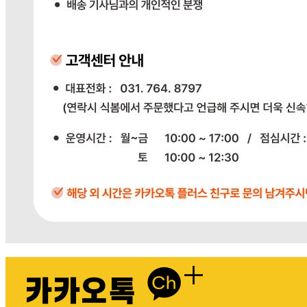
상세 정보
구매 정보
상품 문의
배송, 취소, 교환, 반품
등의 궁금한 내용을 문의하세요.
식봄 고객센터
031-698-3453
또는
상품
과 관련된 궁금한 내용을 문의하세요.
다봄푸드
031-764-8797
주문하기