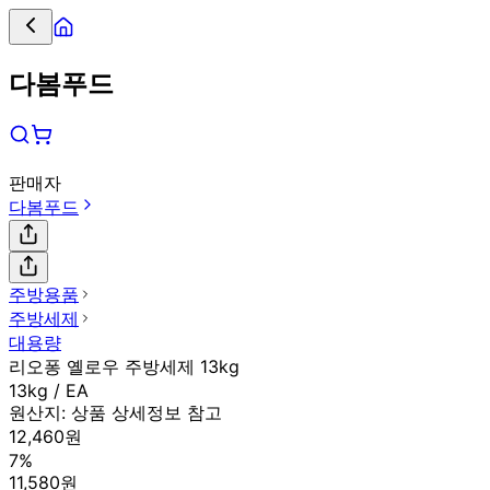
다봄푸드
판매자
다봄푸드
주방용품
주방세제
대용량
리오퐁 옐로우 주방세제 13kg
13kg / EA
원산지:
상품 상세정보 참고
12,460원
7%
11,580원