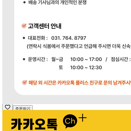
전자상거래 등에서의 소비자보호법에 관한 법률에 의거하여
미성년자가 체결한 계약은 법정대리인이 동의하지 않은 경우
본인 또는 법정대리인이 취소할 수 있습니다. 식봄에 등록된
판매상품과 상품의 내용은 판매자가 등록한 것으로 (주)마켓
보로는 그 등록내용에 대하여 일체의 책임을 지지 않습니다.
상세 정보
구매 정보
상품 문의
배송, 취소, 교환, 반품
등의 궁금한 내용을 문의하세요.
식봄 고객센터
031-698-3453
또는
상품
과 관련된 궁금한 내용을 문의하세요.
다봄푸드
031-764-8797
주문하기