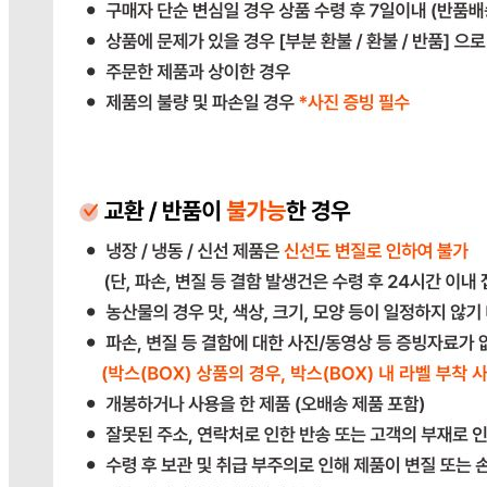
383-81-02561
통신판매
신고번호
2023-경기광주-1790
상품 고시 정보
반품/교환 정보
판매자명
다봄푸드
문의번호
031-764-8797
반품/교환
배송비
반품 배송비: 단순 변심으로 인한 반품 시, 왕복 배송비
20,000원
교환 배송비: 단순 변심/주문 실수로 인한 교환 시, 교환 배송
비 10,000원
주의사항