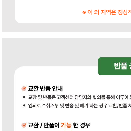
... 🛒 🛒 🛒
🥇
주방세제 BEST
더보기
판매자 정보
판매자 상호
다봄푸드
사업장 소재지
경기 광주시 장지9길 34-16 (장지동) .
연락처
031-764-8797
사업자
등록번호